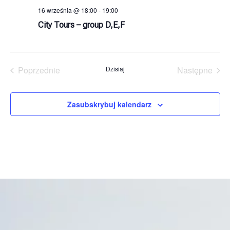
16 września @ 18:00
-
19:00
City Tours – group D,E,F
Wydarzenia
Wyda
Poprzednie
Dzisiaj
Następne
Zasubskrybuj kalendarz