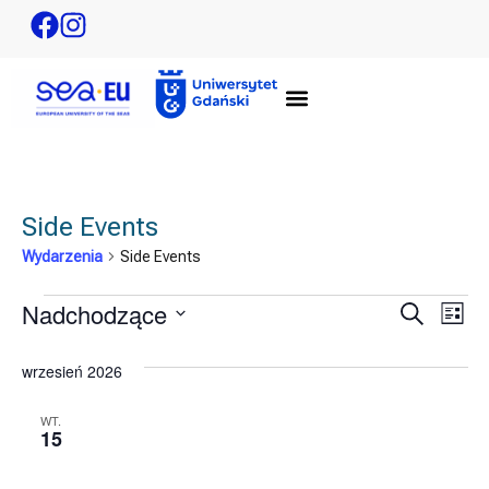
Side Events
Wydarzenia
Side Events
Nadchodzące
Wydar
Wy
Szukaj
Lista
Wybierz
Wi
Nawig
datę.
wrzesień 2026
na
po
WT.
wyszu
15
i