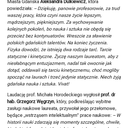
Miasta Gdańska
Aleksandra Dulkiewicz
, która
powiedziała:
– Dziękuję, panowie profesorowie, za trud
waszej pracy, która czyni nasze życie lepszym,
mądrzejszym, piękniejszym. Za wychowywanie
kolejnych pokoleń, bo nauka i sztuka nie obędą się
przecież bez kontynuatorów. Wreszcie za sławienie
polskich gdańskich talentów. Na koniec życzenia.
Fizyka dowodzi, że istnieją dwa rodzaje tarć. Tarcie
statyczne i kinetyczne. Życzę naszym laureatom, aby z
niesłabnącym entuzjazmem, nadal tak owocnie jak
dotąd, oddawali się tarciu kinetycznemu, choć mogliby
spocząć na laurach i trzeć jedynie statycznie. Niech żyją
gdańska nauka i sztuka. Vivat!
Laudację prof. Michała Horodeckiego wygłosił
prof. dr
hab. Grzegorz Węgrzyn
, który, podkreślając wybitne
zasługi naukowe laureata, przywołał jego przełomowe,
będące „wstrząsem intelektualnym” prace naukowe:
– W
historii nauki zdarzają się momenty szczególne, chwile,