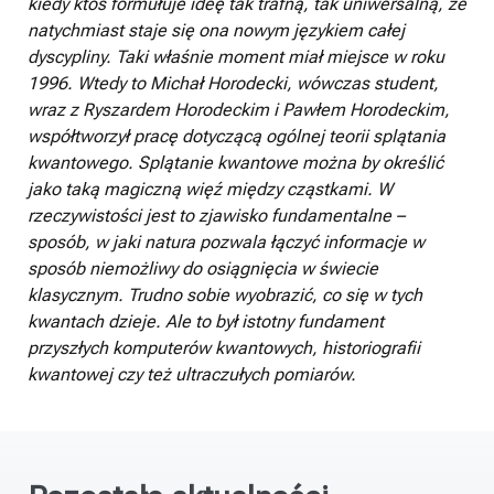
kiedy ktoś formułuje ideę tak trafną, tak uniwersalną, że
natychmiast staje się ona nowym językiem całej
dyscypliny. Taki właśnie moment miał miejsce w roku
1996. Wtedy to Michał Horodecki, wówczas student,
wraz z Ryszardem Horodeckim i Pawłem Horodeckim,
współtworzył pracę dotyczącą ogólnej teorii splątania
kwantowego. Splątanie kwantowe można by określić
jako taką magiczną więź między cząstkami. W
rzeczywistości jest to zjawisko fundamentalne –
sposób, w jaki natura pozwala łączyć informacje w
sposób niemożliwy do osiągnięcia w świecie
klasycznym. Trudno sobie wyobrazić, co się w tych
kwantach dzieje. Ale to był istotny fundament
przyszłych komputerów kwantowych, historiografii
kwantowej czy też ultraczułych pomiarów.