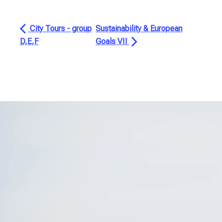
City Tours - group
Sustainability & European
D,E,F
Goals VII